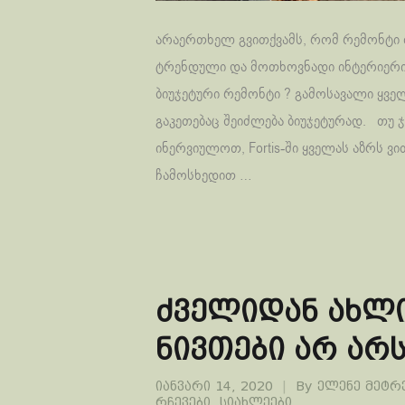
არაერთხელ გვითქვამს, რომ რემონტი ძ
ტრენდული და მოთხოვნადი ინტერიერი
ბიუჯეტური რემონტი ? გამოსავალი ყველ
გაკეთებაც შეიძლება ბიუჯეტურად. თუ 
ინერვიულოთ, Fortis-ში ყველას აზრს ვ
ჩამოსხედით …
ძველიდან ახლი
ნივთები არ არ
იანვარი 14, 2020
By
ელენე მეტრ
რჩევები
,
სიახლეები