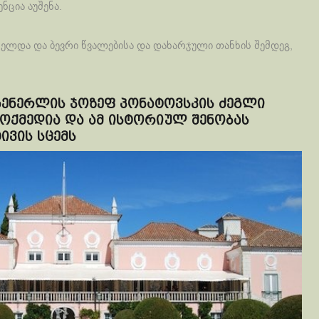
ნცია აუშენა.
ელდა და ბევრი წვალებისა და დახარჯული თანხის შემდეგ,
ენერლის ჯოზეფ პონატოვსკის ძეგლი
მოქმედია და ამ ისტორიულ შენობას
ვის სცემს