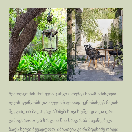
შემოდგომის მოსვლა კარგია, თუმცა სანამ ამინდები
ხელს გვიწყობს და ძველი ბალახიც ჭკნობისკენ მიდის
შეგვიძლია ბაღს გალამაზებისთვის ენერგია და დრო
გამოვნახოთ და სახლის წინ ხანდახან მივიწყებულ
ბაღს ხელი შევავლოთ. ამისთვის კი რამდენიმე რჩევა