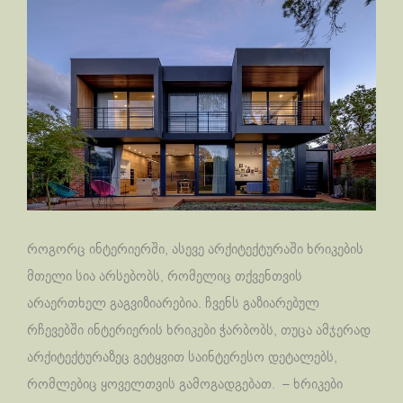
როგორც ინტერიერში, ასევე არქიტექტურაში ხრიკების
მთელი სია არსებობს, რომელიც თქვენთვის
არაერთხელ გაგვიზიარებია. ჩვენს გაზიარებულ
რჩევებში ინტერიერის ხრიკები ჭარბობს, თუცა ამჯერად
არქიტექტურაზეც გეტყვით საინტერესო დეტალებს,
რომლებიც ყოველთვის გამოგადგებათ. – ხრიკები