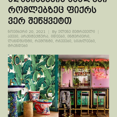
რომლებზეც ფიქრს
ვერ შეწყვეტთ
ნოემბერი 20, 2021
By
ელენე მეტრეველი
ავეჯი
,
არქიტექტურა
,
იდეები
,
ინტერიერი
,
ლანდშაფტი
,
რემონტი
,
რჩევები
,
სიახლეები
,
ტრენდები