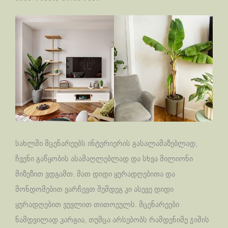
სახლში მცენარეებს ინტერიერის გასალამაზებლად,
ჩვენი გაწყობის ასამაღლებლად და სხვა მილიონი
მიზეზით ვდგამთ. მათ დიდი ყურადღებითა და
მონდომებით ვარჩევთ შემდეგ კი ასევე დიდი
ყურადღებით ვუვლით თითოეულს. მცენარეები
ნამდვილად კარგია, თუმცა არსებობს რამდენიმე ჯიშის