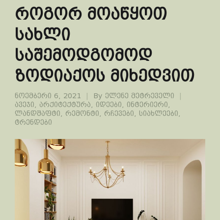
როგორ მოაწყოთ
სახლი
საშემოდგომოდ
ზოდიაქოს მიხედვით
ნოემბერი 6, 2021
By
ელენე მეტრეველი
ავეჯი
,
არქიტექტურა
,
იდეები
,
ინტერიერი
,
ლანდშაფტი
,
რემონტი
,
რჩევები
,
სიახლეები
,
ტრენდები