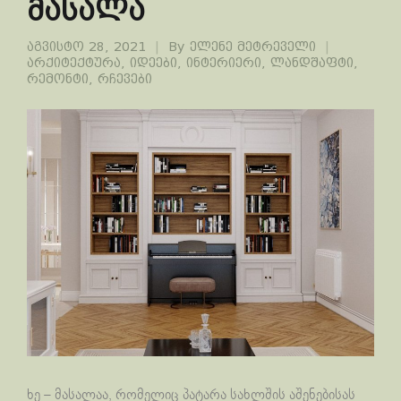
მასალა
აგვისტო 28, 2021
By
ელენე მეტრეველი
არქიტექტურა
,
იდეები
,
ინტერიერი
,
ლანდშაფტი
,
რემონტი
,
რჩევები
ხე – მასალაა, რომელიც პატარა სახლშის აშენებისას