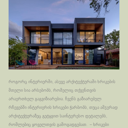
როგორც ინტერიერში, ასევე არქიტექტურაში ხრიკების
მთელი სია არსებობს, რომელიც თქვენთვის
არაერთხელ გაგვიზიარებია. ჩვენს გაზიარებულ
რჩევებში ინტერიერის ხრიკები ჭარბობს, თუცა ამჯერად
არქიტექტურაზეც გეტყვით საინტერესო დეტალებს,
რომლებიც ყოველთვის გამოგადგებათ. – ხრიკები