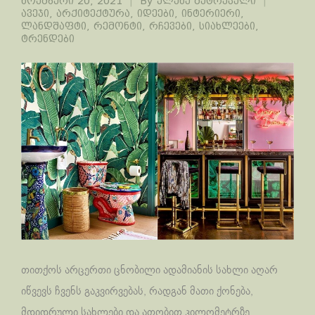
ნოემბერი 20, 2021
By
ელენე მეტრეველი
ავეჯი
,
არქიტექტურა
,
იდეები
,
ინტერიერი
,
ლანდშაფტი
,
რემონტი
,
რჩევები
,
სიახლეები
,
ტრენდები
თითქოს არცერთი ცნობილი ადამიანის სახლი აღარ
იწვევს ჩვენს გაკვირვებას, რადგან მათი ქონება,
მდიდრული სახლები და ათობით კილომეტრზე