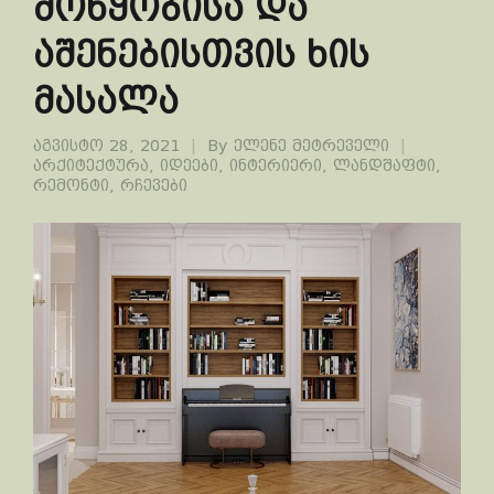
მოწყობისა და
აშენებისთვის ხის
მასალა
აგვისტო 28, 2021
By
ელენე მეტრეველი
არქიტექტურა
,
იდეები
,
ინტერიერი
,
ლანდშაფტი
,
რემონტი
,
რჩევები