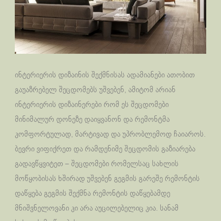
ინტერიერის დიზაინის შექმნისას ადამიანები ათობით
გაუაზრებელ შეცდომებს უშვებენ, ამიტომ არიან
ინტერიერის დიზაინერები რომ ეს შეცდომები
მინიმალურ დონეზე დაიყვანონ და რემონტმა
კომფორტულად, მარტივად და უპრობლემოდ ჩაიაროს.
ბევრი ვიფიქრეთ და რამდენიმე შეცდომის გაზიარება
გადავწყვიტეთ – შეცდომები რომელსაც სახლის
მოწყობისას ხშირად უშვებენ გეგმის გარეშე რემონტის
დაწყება გეგმის შექმნა რემონტის დაწყებამდე
მნიშვნელოვანი კი არა აუცილებელიც კია. სანამ