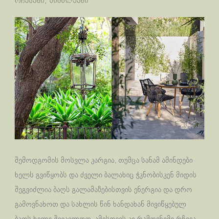
რჩევები
,
სიახლეები
შემოდგომის მოსვლა კარგია, თუმცა სანამ ამინდები
ხელს გვიწყობს და ძველი ბალახიც ჭკნობისკენ მიდის
შეგვიძლია ბაღს გალამაზებისთვის ენერგია და დრო
გამოვნახოთ და სახლის წინ ხანდახან მივიწყებულ
ბაღს ხელი შევავლოთ. ამისთვის კი რამდენიმე რჩევა