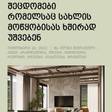
შეცდომები
რომელსაც სახლის
მოწყობისას ხშირად
უშვებენ
ოქტომბერი 10, 2021
By
ელენე მეტრეველი
ავეჯი
,
არქიტექტურა
,
იდეები
,
ინტერიერი
,
რემონტი
,
რჩევები
,
სიახლეები
,
ტრენდები