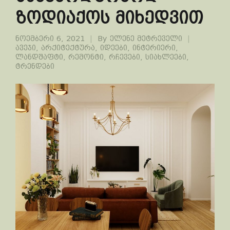
ზოდიაქოს მიხედვით
ნოემბერი 6, 2021
By
ელენე მეტრეველი
ავეჯი
,
არქიტექტურა
,
იდეები
,
ინტერიერი
,
ლანდშაფტი
,
რემონტი
,
რჩევები
,
სიახლეები
,
ტრენდები