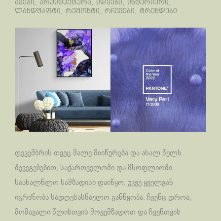
ავეჯი
,
არქიტექტურა
,
იდეები
,
ინტერიერი
,
ლანდშაფტი
,
რემონტი
,
რჩევები
,
ტრენდები
დეკემბრის თვეც მალე მიიწურება და ახალ წელს
შევეგებებით, საქართველოში და მსოფლიოში
საახალწლო სამზადისი დაიწყო, უკვე ყველგან
იგრძნობა სადღესასწაულო განწყობა. ჩვენც დროა,
მომავალი წლისთვის მოვემზადოთ და ჩვენთვის