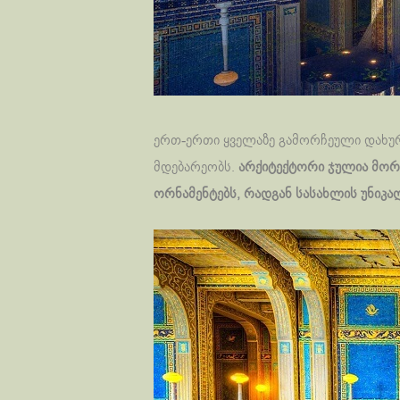
ერთ-ერთი ყველაზე გამორჩეული დახურ
მდებარეობს.
არქიტექტორი ჯულია მორგ
ორნამენტებს, რადგან სასახლის უნიკ