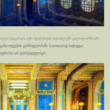
ული საცურაო აუზი ჰეარესტის სასახლეში კალიფორნიაში
ანი თვეების განმავლობაში სათითაოდ ხატავდა
ალურობა არ დარღვეულიყო.